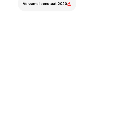
Verzamelloonstaat 2020
Collective Wage 
Statement
(Verzamelloonstaat)