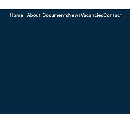
Home
About
Documents
News
Vacancies
Contact
oking for tax 
documents?
he tax documents you need at your convenience.